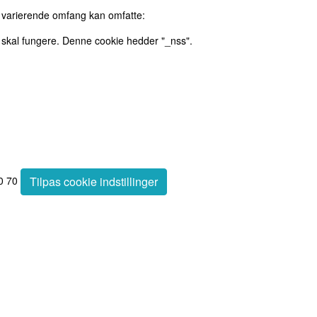
i varierende omfang kan omfatte:
 skal fungere. Denne cookie hedder "_nss".
50 70
Tilpas cookie indstillinger