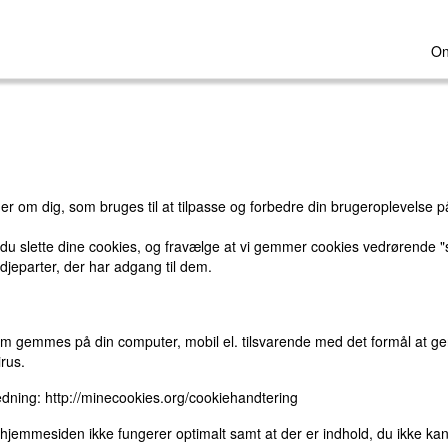
On
 om dig, som bruges til at tilpasse og forbedre din brugeroplevelse p
 du slette dine cookies, og fravælge at vi gemmer cookies vedrørende "s
djeparter, der har adgang til dem.
m gemmes på din computer, mobil el. tilsvarende med det formål at genk
rus.
ledning:
http://minecookies.org/cookiehandtering
t hjemmesiden ikke fungerer optimalt samt at der er indhold, du ikke kan